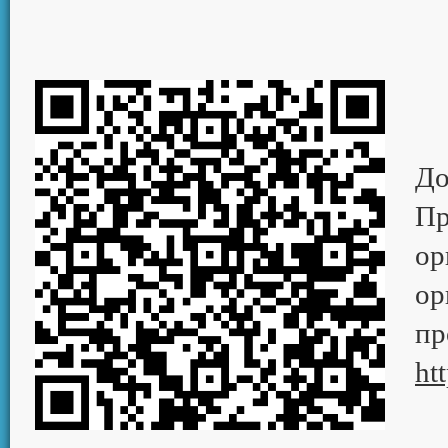
До
П
ор
ор
п
ht